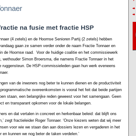
Tonnaer
ractie na fusie met fractie HSP
naer (4 zetels) en de Hoornse Senioren Partij (2 zetels) hebben
 vandaag gaan ze samen verder onder de naam Fractie Tonnaer en
e in de Hoornse raad. Voor de huidige coalitie en het commissiewerk
og, wethouder Simon Broersma, die namens Fractie Tonnaer in het
ieke ruggensteun. De HSP-commissieleden gaan hun werk eveneens
naer.
ngen van de inwoners nog beter te kunnen dienen en de productiviteit
programmatische overeenkomsten is vooral het feit dat beide partijen
ebben staan, een belangrijke reden geweest voor het samengaan. Geen
ect en transparant opkomen voor de lokale belangen.
ners en dat vertalen in concreet en herkenbaar beleid: dat blijft ons
’ zegt fractieleider Roger Tonnaer. ‘Onze kiezers weten dat wij meer
sen voor wie we staan dan aan dossiers lezen en vergaderen in het
er en kunnen we nog beter de taken verdelen.’