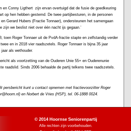
n Conny Ligthert zijn ervan overtuigd dat de fusie de goedkeuring
aart op hen hebben gestemd. De twee partijbesturen, in de personen
P) en Gerard Hubers (Fractie Tonnaer), ondersteunen het samengaan
e zijn we beslist niet over één nacht ijs gegaan.’
8, toen Roger Tonnaer uit de PvdA-fractie stapte en zelfstandig verder
4 twee en in 2018 vier raadszetels. Roger Tonnaer is bijna 35 jaar
 jaar als wethouder.
gericht als voortzetting van de Ouderen Unie 55+ en Ouderenunie
e raadslid. Sinds 2006 behaalde de partij telkens twee raadszetels.
dit persbericht kunt u contact opnemen met fractievoorzitter Roger
er@hoorn.nl) en Norbert de Vries (HSP), tel. 06-1888 0024.
© 2014 Hoornse Seniorenpartij
Alle rechten zijn voorbehouden.