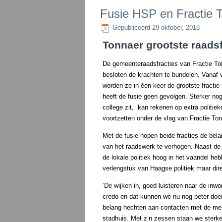
Fusie HSP en Fractie 
Gepubliceerd
29 oktober, 2018
Tonnaer grootste raadsf
De gemeenteraadsfracties van Fractie Ton
besloten de krachten te bundelen. Vanaf
worden ze in één keer de grootste fracti
heeft de fusie geen gevolgen. Sterker n
college zit, kan rekenen op extra polit
voortzetten onder de vlag van Fractie Ton
Met de fusie hopen beide fracties de bela
van het raadswerk te verhogen. Naast de 
de lokale politiek hoog in het vaandel h
verlengstuk van Haagse politiek maar dir
‘De wijken in, goed luisteren naar de inwo
credo en dat kunnen we nu nog beter doen,
belang hechten aan contacten met de men
stadhuis. Met z’n zessen staan we sterk