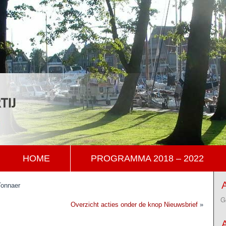
HOME
PROGRAMMA 2018 – 2022
A
Tonnaer
G
Overzicht acties onder de knop Nieuwsbrief
»
A