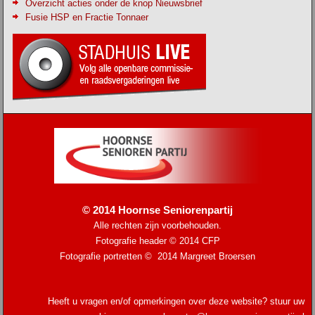
Overzicht acties onder de knop Nieuwsbrief
Fusie HSP en Fractie Tonnaer
© 2014 Hoornse Seniorenpartij
Alle rechten zijn voorbehouden.
Fotografie header © 2014
CFP
Fotografie portretten © 2014 Margreet Broersen
Heeft u vragen en/of opmerkingen over deze website? stuur uw