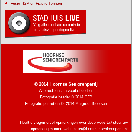
Fusie HSP en Fractie Tonnaer
© 2014 Hoornse Seniorenpartij
Alle rechten zijn voorbehouden.
Fotografie header © 2014
CFP
Fotografie portretten © 2014 Margreet Broersen
Heeft u vragen en/of opmerkingen over deze website? stuur uw
opmerkingen naar:
webmaster@hoornse-seniorenpartij.nl